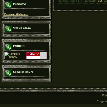
Просмотров:
5377
|
Добавил:
psr
|
Д
РЕКЛАМА
Реклама WMlink.ru
Форма входа
Рейтинги
Сколько нам?!
Cop
Создат