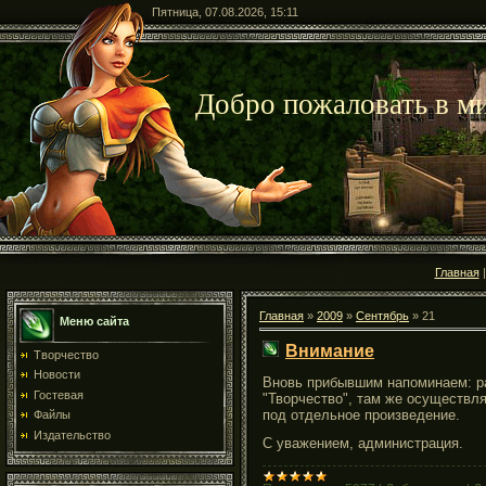
Пятница, 07.08.2026, 15:11
Добро пожаловать в ми
Главная
Главная
»
2009
»
Сентябрь
»
21
Меню сайта
Внимание
Творчество
Новости
Вновь прибывшим напоминаем: р
Гостевая
"Творчество", там же осуществл
под отдельное произведение.
Файлы
Издательство
С уважением, администрация.