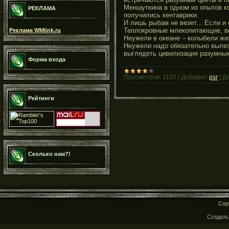
Меншуткина в одном из опытов 
РЕКЛАМА
получились кентаврики.
И лишь рыбам не везет... Если и
Теплокровные млекопитающие, в
Реклама WMlink.ru
Неужели в океане – колыбели жи
Неужели надо обязательно вылезт
выглядеть цивилизация разумных
Форма входа
Просмотров:
1155
|
Добавил:
psr
|
Да
Рейтинги
Сколько нам?!
Cop
Создат