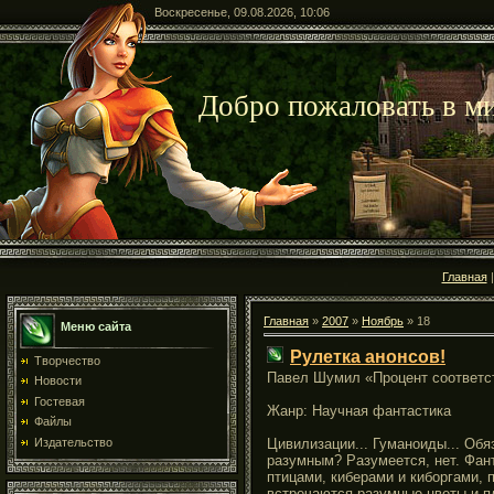
Воскресенье, 09.08.2026, 10:06
Добро пожаловать в ми
Главная
Главная
»
2007
»
Ноябрь
»
18
Меню сайта
Рулетка анонсов!
Творчество
Павел Шумил «Процент соответс
Новости
Гостевая
Жанр: Научная фантастика
Файлы
Издательство
Цивилизации... Гуманоиды... Обя
разумным? Разумеется, нет. Фа
птицами, киберами и киборгами,
встречаются разумные цветы и пл